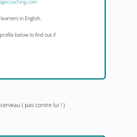
uagecoaching.com
earners in English.
rofile below to find out if
erveau ( pas contre lui ! )