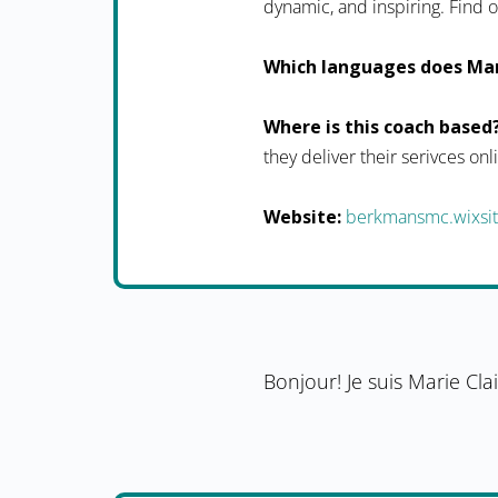
dynamic, and inspiring. Fin
Which languages does Mar
Where is this coach based
they deliver their serivces onl
Website:
berkmansmc.wixsi
Bonjour! Je suis Marie Cla