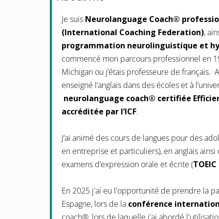
Je suis
Neurolanguage Coach® professio
(International Coaching Federation)
, ai
programmation neurolinguistique et h
commencé mon parcours professionnel en 199
Michigan ou j’étais professeure de français. 
enseigné l’anglais dans des écoles et à l’unive
neurolanguage coach® certifiée Effici
accréditée par l’ICF
.
J’ai animé des cours de langues pour des adol
en entreprise et particuliers), en anglais ain
examens d’expression orale et écrite (
TOEIC 
En 2025 j'ai eu l'opportunité de prendre la p
Espagne, lors de la
conférence internatio
coach®, lors de laquelle j'ai abordé l'utilisat