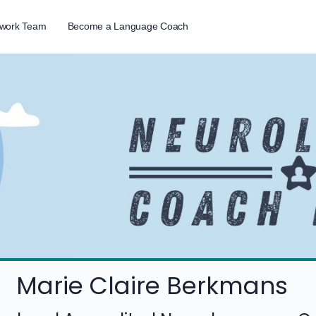
twork Team
Become a Language Coach
Marie Claire Berkmans