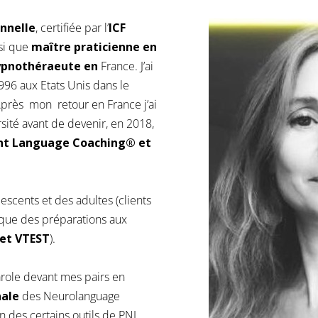
nnelle
, certifiée par l’
ICF
nsi que
maître praticienne en
ypnothéraeute en
France. J’ai
6 aux Etats Unis dans le
Après mon retour en France j’ai
rsité avant de devenir, en 2018,
ent Language Coaching® et
escents et des adultes (clients
si que des préparations aux
et VTEST
).
arole devant mes pairs en
nale
des Neurolanguage
ion des certains outils de PNL