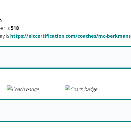
h
er is
518
ary is
https://elccertification.com/coaches/mc-berkmans