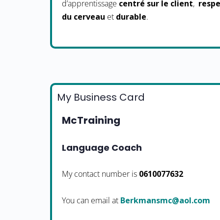
d’apprentissage
centré sur le client
,
resp
du cerveau
et
durable
.
My Business Card
McTraining
Language Coach
My contact number is
0610077632
You can email at
moc.loa@cmsnamkreB